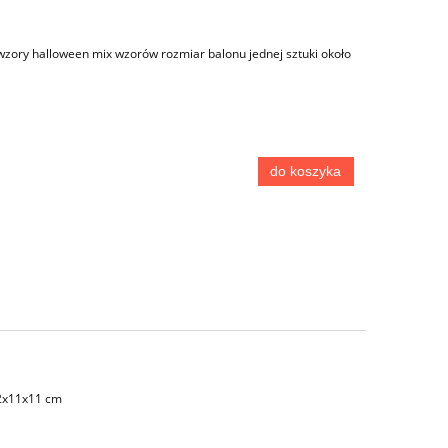
. wzory halloween mix wzorów rozmiar balonu jednej sztuki około
do koszyka
22x11x11 cm