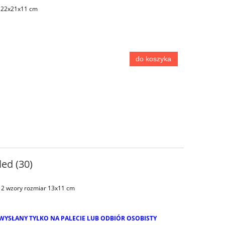
r 22x21x11 cm
do koszyka
ed (30)
 2 wzory rozmiar 13x11 cm
WYSŁANY TYLKO NA PALECIE LUB ODBIÓR OSOBISTY