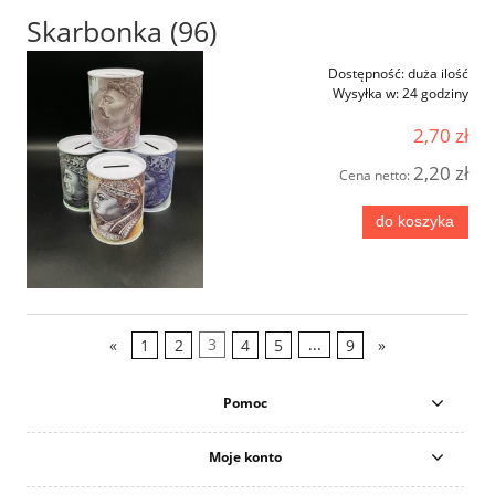
Skarbonka (96)
Dostępność:
duża ilość
Wysyłka w:
24 godziny
2,70 zł
2,20 zł
Cena netto:
do koszyka
«
1
2
3
4
5
...
9
»
Pomoc
Moje konto