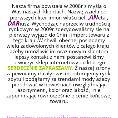
Nasza firma powstała w 2008r z myślą o
Was naszych klientach. Nazwę wzięła od
AN
pierwszych liter imion właścicieli ,
eta ,
DAR
iusz .Wychodząc naprzeciw trudnością
rynkowym w 2009r zdecydowaliśmy się na
pierwszy wyjazd do Chin i import towaru z
tego kraju.W chwili obecnej posiadamy
wielu zadowolonych klientów z całego kraju i
ażeby umożliwić im oraz nowym klientom
lepszy kontakt z nami postanowiliśmy
otworzyć sklep internetowy do którego
SERDECZNIE ZAPRASZAMY
. Z naszej strony
zapewniamy iż cały czas monitorujemy rynki
zbytu i podążamy za trendami mody ażeby
przodować w nowościach uwzględniając
asortyment , kolor oraz jakość , nie
zapominając równocześnie o cenie końcowej
towaru.
Jesteśmy uczestnikiem programu