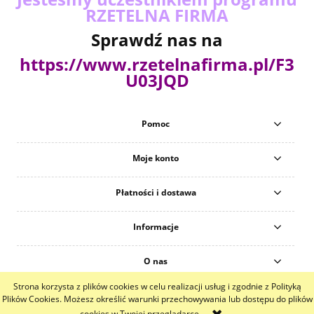
RZETELNA FIRMA
Sprawdź nas na
https://www.rzetelnafirma.pl/F3
U03JQD
Pomoc
Moje konto
Płatności i dostawa
Informacje
O nas
Strona korzysta z plików cookies w celu realizacji usług i zgodnie z Polityką
pokaż pełną wersję strony
Plików Cookies. Możesz określić warunki przechowywania lub dostępu do plików
cookies w Twojej przeglądarce.